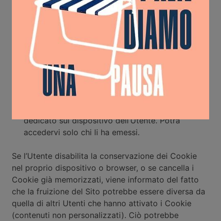
di Misurazione e Performance, cookie di
Targeting e Pubblicitari) attraverso il banner
informativo o visitando il link relativo alle
impostazioni dei Cookie. Qualsiasi disattivazione
implica il rifiuto dell’installazione del rispettivo
Cookie.
se l’utente attiva la conservazione dei Cookie sul
proprio dispositivo, i Cookie integrati nelle
pagine e nei contenuti consultati possono essere
memorizzati temporaneamente in uno spazio
dedicato sul dispositivo dell’Utente. Potrà
accedervi solo chi li ha emessi.
Se l’Utente disabilita la conservazione dei Cookie
nel proprio dispositivo o browser, o se cancella i
Cookie già memorizzati, viene informato del fatto
che la fruizione del Sito potrebbe essere diversa da
quella di altri Utenti che hanno attivato i Cookie
(contenuti non personalizzati). Ciò potrebbe