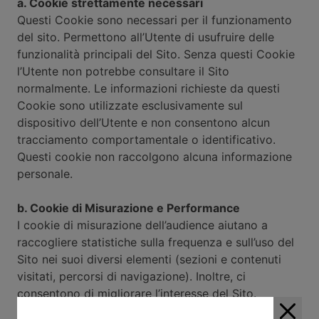
a. Cookie strettamente necessari
Questi Cookie sono necessari per il funzionamento
del sito. Permettono all’Utente di usufruire delle
funzionalità principali del Sito. Senza questi Cookie
l’Utente non potrebbe consultare il Sito
normalmente. Le informazioni richieste da questi
Cookie sono utilizzate esclusivamente sul
dispositivo dell’Utente e non consentono alcun
tracciamento comportamentale o identificativo.
Questi cookie non raccolgono alcuna informazione
personale.
b. Cookie di Misurazione e Performance
I cookie di misurazione dell’audience aiutano a
raccogliere statistiche sulla frequenza e sull’uso del
Sito nei suoi diversi elementi (sezioni e contenuti
visitati, percorsi di navigazione). Inoltre, ci
consentono di migliorare l’interesse del Sito.