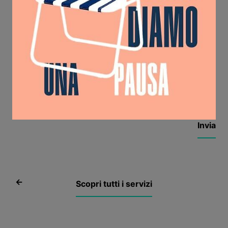
Consenso newsletter
Letta l'
informativa resa ai sensi dell’Art. 13
Regolamento Europeo 679/2016
rilascio il
consenso per ricevere comunicazioni
pubblicitarie e promozionali sui servizi offerti
da Boma Studio S.r.l, principalmente tramite
email
Consento
Non consento
Social
Scopri tutti i servizi