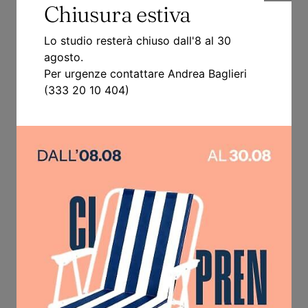
Chiusura estiva
Lo studio resterà chiuso dall'8 al 30
agosto.
Per urgenze contattare Andrea Baglieri
Captcha Code
(333 20 10 404)
Digita i caratteri contenuti nell'immagine senza spazi
Cambia immagine
Consenso al trattamento dei dati personali
Dichiaro di aver preso visione
dell'
informativa resa ai sensi dell’Art. 13
Regolamento Europeo 679/2016
e di
rilasciare il consenso al trattamento dei
dati personali, per le finalità indicate nel
presente modulo.