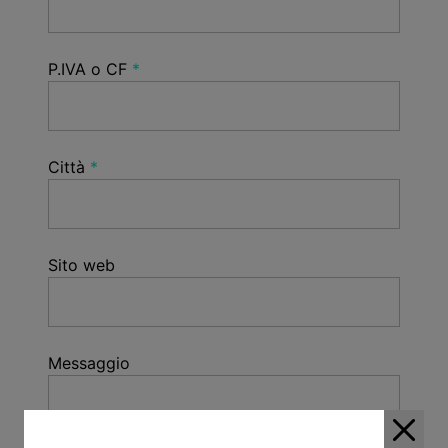
P.IVA o CF
Città
Sito web
Messaggio