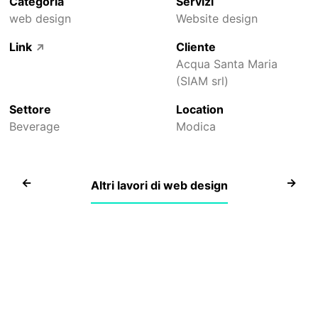
Categoria
Servizi
web design
Website design
Link
Cliente
↗
Acqua Santa Maria
(SIAM srl)
Settore
Location
Beverage
Modica
Sito
Sito
Altri lavori di web design
istituzionale
per
Naturosa,
Agruma
frutta
Corleon
e
succhi
ortaggi
ed
di
essenz
Sicilia
di
agrumi