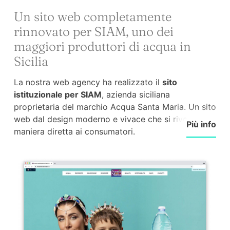
Un sito web completamente
rinnovato per SIAM, uno dei
maggiori produttori di acqua in
Sicilia
La nostra web agency ha realizzato il
sito
istituzionale per SIAM
, azienda siciliana
proprietaria del marchio Acqua Santa Maria. Un sito
web dal design moderno e vivace che si rivolge in
Più info
maniera diretta ai consumatori.
Nella pianificazione dei contenuti è stato dato
grande spazio alle
informazioni al consumatore.
Attraverso un linguaggio semplice e sezioni
visivamente accattivanti vengono mostrare le
proprietà degli oligominerali caratteristici di Acqua
Santa Maria e i benefici per l'organismo di un
regolare consumo di acqua.