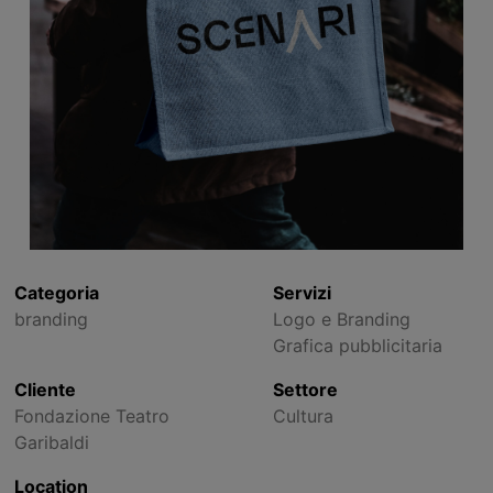
Categoria
Servizi
branding
Logo e Branding
Grafica pubblicitaria
Cliente
Settore
Fondazione Teatro
Cultura
Garibaldi
Location