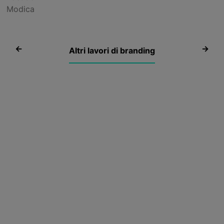
Modica
Brand
Brand
Altri lavori di branding
identity
identity
Sfrigola,
per
l’arancina
Vivìo!
a
vista