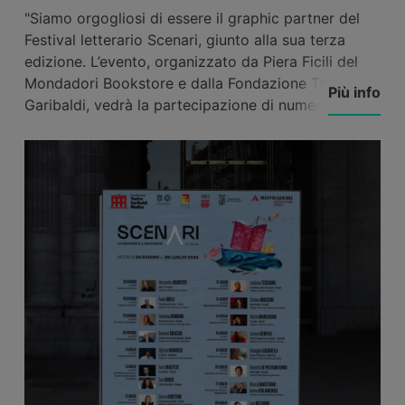
"Siamo orgogliosi di essere il graphic partner del
Festival letterario Scenari, giunto alla sua terza
edizione. L’evento, organizzato da Piera Ficili del
Mondadori Bookstore e dalla Fondazione Teatro
Più info
Garibaldi, vedrà la partecipazione di numerosi
ospiti, tra cui Alessandro Baricco, Sigfrido Ranucci,
Donatella Di Pietrantonio, insieme a molti altri, e si
svolgerà dal 24 giugno al 28 luglio.
Le location più affascinanti della città di Modica
faranno da sfondo a tutti gli eventi.
Per l’edizione 2024 di Scenari, intitolata ‘Lo
sguardo e il racconto’, abbiamo creato un brand e
l’intero set di elaborati grafici legati all’evento:
logotipo, manifesti, icona e grafiche per i social
media, libretti, roll-up, badge e fondali.