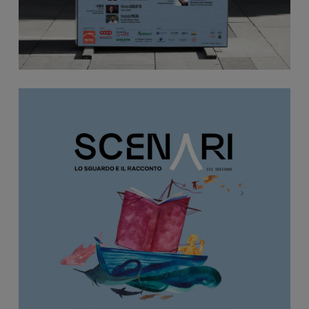
Il logotipo, minimalista e moderno, è caratterizzato
da un monogramma a forma di ‘A’ che richiama un
libro aperto, simbolo dell’immaginazione, delle
storie e dei racconti. Questo branding ‘respira’
grazie al colore infinito del mare e del cielo, e l’uso
di un lettering forte e incisivo ne completa
l’identità, rendendolo chiaro e definito.
Le illustrazioni originali di Giovanni Robustelli
conferiscono un potere immaginifico ai materiali di
comunicazione. Il soggetto principale è un
navigatore su una barca, con un libro come vela
che lo guida alla scoperta di nuovi territori e
approdi immaginari.
In collaborazione con gli organizzatori, abbiamo
ridefinito Scenari come uno spazio dedicato agli
autori e alle storie, un luogo dove raccontare la
contemporaneità con una visione ampia e aperta