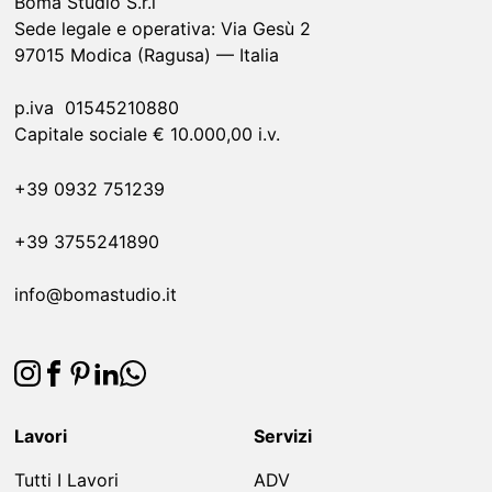
Boma Studio S.r.l
Sede legale e operativa: Via Gesù 2
97015
Modica
(Ragusa)
—
Italia
p.iva
01545210880
Capitale sociale € 10.000,00 i.v.
+39 0932 751239
+39 3755241890
info@bomastudio.it
Lavori
Servizi
Tutti I Lavori
ADV