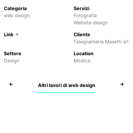
Categoria
Servizi
web design
Fotografia
Website design
Link
Cliente
↗
Falegnameria Masetti srl
Settore
Location
Design
Modica
Sito
E-
Altri lavori di web design
istituzionale
comme
Iabichella,
e sito
alimenti
istituzi
zootecnici
per
l'aziend
vitivini
Daino