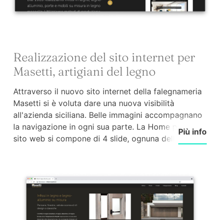
Realizzazione del sito internet per
Masetti, artigiani del legno
Attraverso il nuovo sito internet della falegnameria
Masetti si è voluta dare una nuova visibilità
all'azienda siciliana. Belle immagini accompagnano
la navigazione in ogni sua parte. La Home page del
Più info
sito web si compone di 4 slide, ognuna delle quali è
un flash sugli aspetti fondamentali dell'azienda: La
falegnameria, gli infissi, le porte interne, i mobili su
misura e le strutture in legno.
Il sito web - relizzato su framework originale della
nostra web agency - è incentrato soprattutto sulla